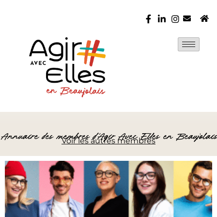
Annuaire des membres d’Agir Avec Elles en Beaujolais
Voir les autres membres