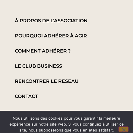
À PROPOS DE L’ASSOCIATION
POURQUOI ADHÉRER À AGIR
COMMENT ADHÉRER ?
LE CLUB BUSINESS
RENCONTRER LE RÉSEAU
CONTACT
Nous utilisons des cookies pour vous garantir la meilleure
Copyright © 2025 Agir avec Elles en Beaujolais |
expérience sur notre site web. Si vous continuez à utiliser ce
Politique de Confidentialité | Mentions légales |
site, nous supposerons que vous en êtes satisfait.